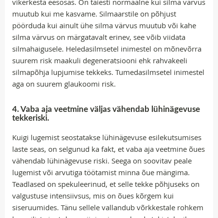
vikerkesta eesosas. On täiesti normaalne kui silma värvus
muutub kui me kasvame. Silmaarstile on põhjust
pöörduda kui ainult ühe silma värvus muutub või kahe
silma värvus on märgatavalt erinev, see võib viidata
silmahaigusele. Heledasilmsetel inimestel on mõnevõrra
suurem risk maakuli degeneratsiooni ehk rahvakeeli
silmapõhja lupjumise tekkeks. Tumedasilmsetel inimestel
aga on suurem glaukoomi risk.
4. Vaba aja veetmine väljas vähendab lühinägevuse
tekkeriski.
Kuigi lugemist seostatakse lühinägevuse esilekutsumises
laste seas, on selgunud ka fakt, et vaba aja veetmine õues
vähendab lühinägevuse riski. Seega on soovitav peale
lugemist või arvutiga töötamist minna õue mängima.
Teadlased on spekuleerinud, et selle tekke põhjuseks on
valgustuse intensiivsus, mis on õues kõrgem kui
siseruumides. Tänu sellele vallandub võrkkestale rohkem