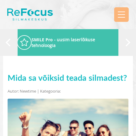
SMILE Pro
- uusim laserlõikuse
tehnoloogia
Mida sa võiksid teada silmadest?
Autor: Newtime | Kategooria: