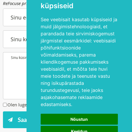
ReFocuse privaatsuspoliitika kohta saad lugeda
siit
.
küpsiseid
Sinu e-post
See veebisait kasutab küpsiseid ja
muid jälgimistehnoloogiaid, et
parandada teie sirvimiskogemust
Sinu kontakttelefon
järgmistel eesmärkidel:
veebisaidi
põhifunktsioonide
võimaldamiseks
,
parema
Sinu küsimus või soov
kliendikogemuse pakkumiseks
veebisaidil
,
et mõõta teie huvi
meie toodete ja teenuste vastu
ning isikupärastada
turundustegevusi
,
teie jaoks
asjakohasemate reklaamide
edastamiseks
.
Olen lugenud ja nõustun
privaatsuspoliitikaga
Nõustun
Keeldun