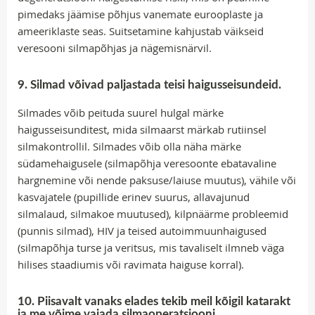
pimedaks jäämise põhjus vanemate eurooplaste ja
ameeriklaste seas. Suitsetamine kahjustab väikseid
veresooni silmapõhjas ja nägemisnärvil.
9. Silmad võivad paljastada teisi haigusseisundeid.
Silmades võib peituda suurel hulgal märke
haigusseisunditest, mida silmaarst märkab rutiinsel
silmakontrollil. Silmades võib olla näha märke
südamehaigusele (silmapõhja veresoonte ebatavaline
hargnemine või nende paksuse/laiuse muutus), vähile või
kasvajatele (pupillide erinev suurus, allavajunud
silmalaud, silmakoe muutused), kilpnäärme probleemid
(punnis silmad), HIV ja teised autoimmuunhaigused
(silmapõhja turse ja veritsus, mis tavaliselt ilmneb väga
hilises staadiumis või ravimata haiguse korral).
10. Piisavalt vanaks elades tekib meil kõigil katarakt
ja me võime vajada silmaoperatsiooni.