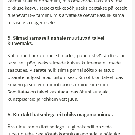
keemilist ainet dopamiini, mis omakorda takistab silma
pikkuse kasvu. Teiseks tekkepõhjuseks peetakse päikeselt
tulenevat D-vitamiini, mis arvatakse olevat kasulik silma
tervisele ja nägemisele.
5. Silmad sarnaselt nahale muutuvad talvel
kuivemaks.
Kui tunned purutunnet silmades, punetust või ärritust on
tavaliselt põhjuseks silmade kuivus külmemate ilmade
saabudes. Pisarate hulk silma pinnal sõltub eritatud
pisarate hulgast ja aurustumisest. Kui õhk on talvel toas
kuivem ja soojem toimub aurustumine kiiremini.
Soovitatav on talvel kasutada toas õhuniisutajaid,
kunstpisaraid ja rohkem vett juua.
6. Kontaktläätsedega ei tohiks magama minna.
Ära uinu kontaktläätsedega kuigi pakendil on seda
lubatud teha. See tõstab komplikatsioonide ja põletike