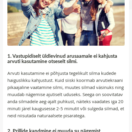
1. Vastupidiselt üldlevinud arusaamale ei kahjusta
arvuti kasutamine otseselt silmi.
Arvuti kasutamine ei põhjusta tegelikult silma kudede
haiguslikku kahjustust. Kuid siiski koormab arvutiekraani
pikaajaline vaatamine silmi, muutes silmad väsinuks ning
muudab nägemise ajutiselt uduseks. Seega on soovitatav
anda silmadele aeg-ajalt puhkust, näiteks vaadates iga 20
minuti järel kaugusesse 2-5 minutit või sulgeda silmad, et
neid niisutada naturaalsete pisaratega.
2. Prillide kandmine ei muuda su nägemist