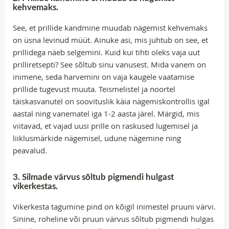
kehvemaks.
See, et prillide kandmine muudab nägemist kehvemaks
on üsna levinud müüt. Ainuke asi, mis juhtub on see, et
prillidega näeb selgemini. Kuid kui tihti oleks vaja uut
prilliretsepti? See sõltub sinu vanusest. Mida vanem on
inimene, seda harvemini on vaja kaugele vaatamise
prillide tugevust muuta. Teismelistel ja noortel
täiskasvanutel on soovituslik käia nägemiskontrollis igal
aastal ning vanematel iga 1-2 aasta järel. Märgid, mis
viitavad, et vajad uusi prille on raskused lugemisel ja
liiklusmärkide nägemisel, udune nägemine ning
peavalud.
3. Silmade värvus sõltub pigmendi hulgast
vikerkestas.
Vikerkesta tagumine pind on kõigil inimestel pruuni värvi.
Sinine, roheline või pruun värvus sõltub pigmendi hulgas