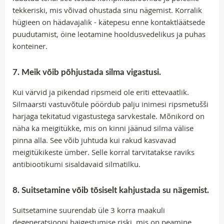
tekkeriski, mis võivad ohustada sinu nägemist. Korralik
hügieen on hädavajalik - kätepesu enne kontaktläätsede
puudutamist, öine leotamine hooldusvedelikus ja puhas
konteiner.
7. Meik võib põhjustada silma vigastusi.
Kui värvid ja pikendad ripsmeid ole eriti ettevaatlik.
Silmaarsti vastuvõtule pöördub palju inimesi ripsmetušši
harjaga tekitatud vigastustega sarvkestale. Mõnikord on
näha ka meigitükke, mis on kinni jäänud silma välise
pinna alla. See võib juhtuda kui rakud kasvavad
meigitükikeste ümber. Selle korral tarvitatakse raviks
antibiootikumi sisaldavaid silmatilku.
8. Suitsetamine võib tõsiselt kahjustada su nägemist.
Suitsetamine suurendab üle 3 korra maakuli
degeneratsiooni haigestumise riski, mis on peamine