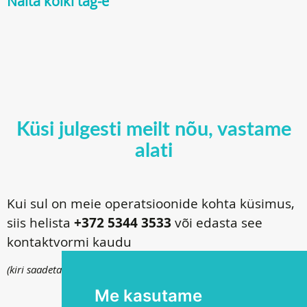
Näita kõiki tag-e
Küsi julgesti meilt nõu, vastame
alati
Kui sul on meie operatsioonide kohta küsimus,
siis helista
+372 5344 3533
või edasta see
kontaktvormi kaudu
(kiri saadetakse
info@silmakirurgia.ee
)
Me kasutame