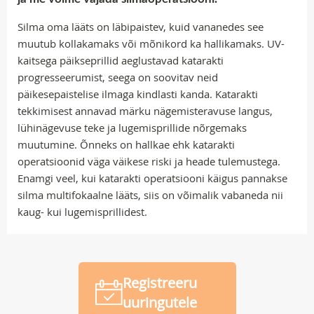
Silma oma lääts on läbipaistev, kuid vananedes see
muutub kollakamaks või mõnikord ka hallikamaks. UV-
kaitsega päikseprillid aeglustavad katarakti
progresseerumist, seega on soovitav neid
päikesepaistelise ilmaga kindlasti kanda. Katarakti
tekkimisest annavad märku nägemisteravuse langus,
lühinägevuse teke ja lugemisprillide nõrgemaks
muutumine. Õnneks on hallkae ehk katarakti
operatsioonid väga väikese riski ja heade tulemustega.
Enamgi veel, kui katarakti operatsiooni käigus pannakse
silma multifokaalne lääts, siis on võimalik vabaneda nii
kaug- kui lugemisprillidest.
Registreeru
uuringutele