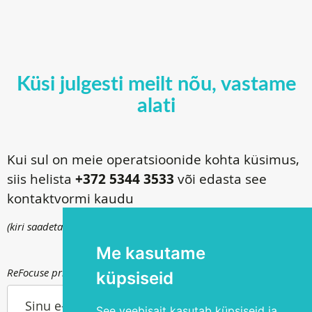
Küsi julgesti meilt nõu, vastame
alati
Kui sul on meie operatsioonide kohta küsimus,
siis helista
+372 5344 3533
või edasta see
kontaktvormi kaudu
(kiri saadetakse
info@silmakirurgia.ee
)
Me kasutame
ReFocuse privaatsuspoliitika kohta saad lugeda
siit
.
küpsiseid
Sinu e-post
See veebisait kasutab küpsiseid ja