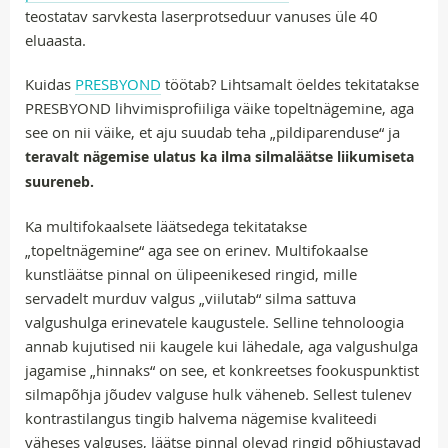
teostatav sarvkesta laserprotseduur vanuses üle 40
eluaasta.
Kuidas
PRESBYOND
töötab? Lihtsamalt öeldes tekitatakse
PRESBYOND lihvimisprofiiliga väike topeltnägemine, aga
see on nii väike, et aju suudab teha „pildiparenduse“ ja
teravalt nägemise ulatus ka ilma silmaläätse liikumiseta
suureneb.
Ka multifokaalsete läätsedega tekitatakse
„topeltnägemine“ aga see on erinev. Multifokaalse
kunstläätse pinnal on ülipeenikesed ringid, mille
servadelt murduv valgus „viilutab“ silma sattuva
valgushulga erinevatele kaugustele. Selline tehnoloogia
annab kujutised nii kaugele kui lähedale, aga valgushulga
jagamise „hinnaks“ on see, et konkreetses fookuspunktist
silmapõhja jõudev valguse hulk väheneb. Sellest tulenev
kontrastilangus tingib halvema nägemise kvaliteedi
väheses valguses, läätse pinnal olevad ringid põhjustavad