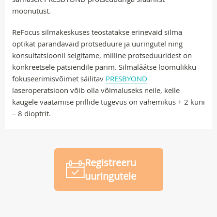
moonutust.
ReFocus silmakeskuses teostatakse erinevaid silma
optikat parandavaid protseduure ja uuringutel ning
konsultatsioonil selgitame, milline protseduuridest on
konkreetsele patsiendile parim. Silmaläätse loomulikku
fokuseerimisvõimet säilitav
PRESBYOND
laseroperatsioon võib olla võimaluseks neile, kelle
kaugele vaatamise prillide tugevus on vahemikus + 2 kuni
– 8 dioptrit.
Registreeru
uuringutele