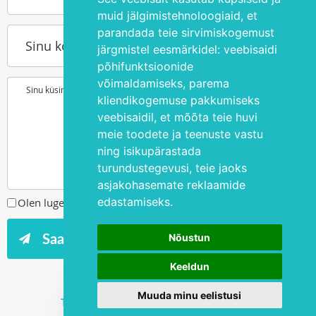
muid jälgimistehnoloogiaid, et
parandada teie sirvimiskogemust
Sinu kontakttelefon
järgmistel eesmärkidel:
veebisaidi
põhifunktsioonide
võimaldamiseks
,
parema
Sinu küsimus või soov
kliendikogemuse pakkumiseks
veebisaidil
,
et mõõta teie huvi
meie toodete ja teenuste vastu
ning isikupärastada
turundustegevusi
,
teie jaoks
asjakohasemate reklaamide
edastamiseks
.
Olen lugenud ja nõustun
privaatsuspoliitikaga
Nõustun
Keeldun
Muuda minu eelistusi
Tegevusluba L02886, L06559 ja L06574