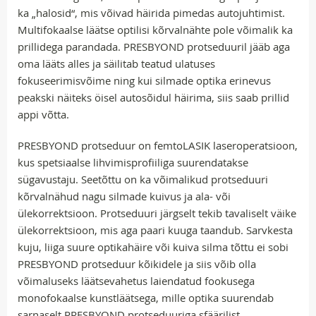
ka „halosid“, mis võivad häirida pimedas autojuhtimist.
Multifokaalse läätse optilisi kõrvalnähte pole võimalik ka
prillidega parandada. PRESBYOND protseduuril jääb aga
oma lääts alles ja säilitab teatud ulatuses
fokuseerimisvõime ning kui silmade optika erinevus
peakski näiteks öisel autosõidul häirima, siis saab prillid
appi võtta.
PRESBYOND protseduur on femtoLASIK laseroperatsioon,
kus spetsiaalse lihvimisprofiiliga suurendatakse
sügavustaju. Seetõttu on ka võimalikud protseduuri
kõrvalnähud nagu silmade kuivus ja ala- või
ülekorrektsioon. Protseduuri järgselt tekib tavaliselt väike
ülekorrektsioon, mis aga paari kuuga taandub. Sarvkesta
kuju, liiga suure optikahäire või kuiva silma tõttu ei sobi
PRESBYOND protseduur kõikidele ja siis võib olla
võimaluseks läätsevahetus laiendatud fookusega
monofokaalse kunstläätsega, mille optika suurendab
sarnaselt PRESBYOND protseduuriga sfäärilist