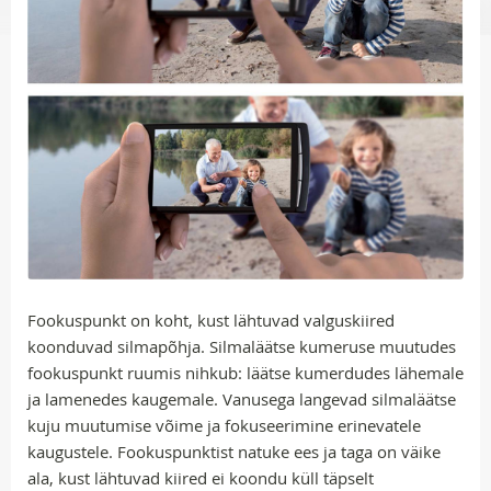
Fookuspunkt on koht, kust lähtuvad valguskiired
koonduvad silmapõhja. Silmaläätse kumeruse muutudes
fookuspunkt ruumis nihkub: läätse kumerdudes lähemale
ja lamenedes kaugemale. Vanusega langevad silmaläätse
kuju muutumise võime ja fokuseerimine erinevatele
kaugustele. Fookuspunktist natuke ees ja taga on väike
ala, kust lähtuvad kiired ei koondu küll täpselt