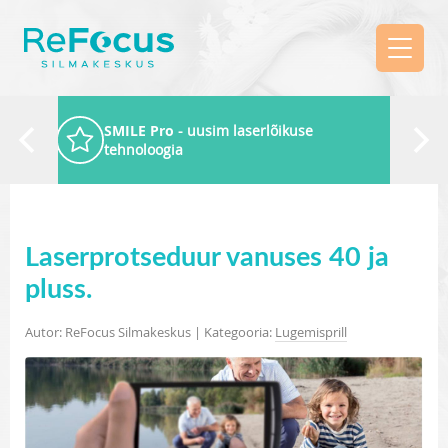
SMILE Pro
- uusim laserlõikuse
tehnoloogia
Laserprotseduur vanuses 40 ja
pluss.
Autor: ReFocus Silmakeskus | Kategooria:
Lugemisprill