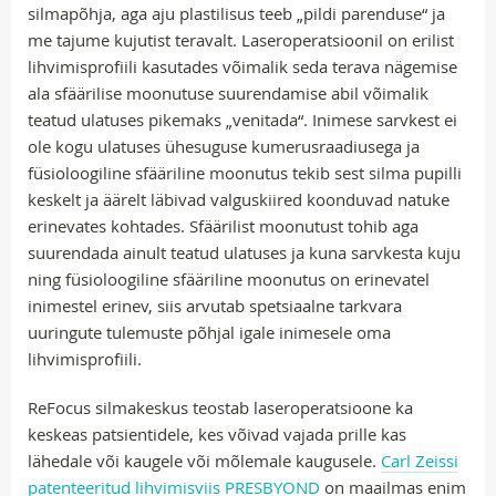
silmapõhja, aga aju plastilisus teeb „pildi parenduse“ ja
me tajume kujutist teravalt. Laseroperatsioonil on erilist
lihvimisprofiili kasutades võimalik seda terava nägemise
ala sfäärilise moonutuse suurendamise abil võimalik
teatud ulatuses pikemaks „venitada“. Inimese sarvkest ei
ole kogu ulatuses ühesuguse kumerusraadiusega ja
füsioloogiline sfääriline moonutus tekib sest silma pupilli
keskelt ja äärelt läbivad valguskiired koonduvad natuke
erinevates kohtades. Sfäärilist moonutust tohib aga
suurendada ainult teatud ulatuses ja kuna sarvkesta kuju
ning füsioloogiline sfääriline moonutus on erinevatel
inimestel erinev, siis arvutab spetsiaalne tarkvara
uuringute tulemuste põhjal igale inimesele oma
lihvimisprofiili.
ReFocus silmakeskus teostab laseroperatsioone ka
keskeas patsientidele, kes võivad vajada prille kas
lähedale või kaugele või mõlemale kaugusele.
Carl Zeissi
patenteeritud lihvimisviis PRESBYOND
on maailmas enim