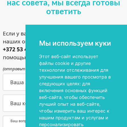
нас совета, мы всегда готовы
ответить
Если у вас имеются вопросы по поводу
наших операций, звоните по номеру
Мы используем куки
+372 53 44 35 33
или задавайте их с
помощью контактной формы
Этот веб-сайт использует
файлы cookie и другие
(отправьте письмо по адресу
info@silmakirurgia.ee
)
технологии отслеживания для
улучшения вашего просмотра в
Ваша э-почта
следующих целях:
для
включения основных функций
веб-сайта
,
чтобы обеспечить
Ваш контактный номер телефона
лучший опыт на веб-сайте
,
чтобы измерить ваш интерес к
нашим продуктам и услугам и
Ваш вопрос или желание
персонализировать