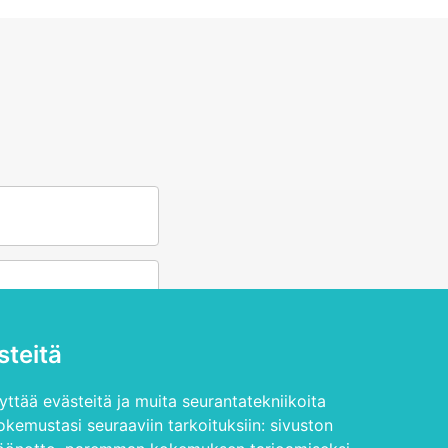
teitä
ttää evästeitä ja muita seurantatekniikoita
kemustasi seuraaviin tarkoituksiin:
sivuston