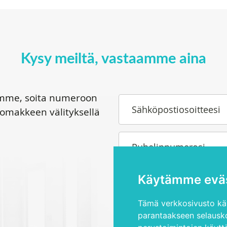
Kysy meiltä, vastaamme aina
tamme, soita numeroon
Sähköpostiosoitteesi
lomakkeen välityksellä
Puhelinnumerosi
Käytämme eväs
Kysymyksesi tai toiveesi
Tämä verkkosivusto käy
parantaakseen selausko