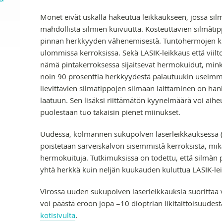
Monet eivät uskalla hakeutua leikkaukseen, jossa sil
mahdollista silmien kuivuutta. Kosteuttavien silmätip
pinnan herkkyyden vähenemisestä. Tuntohermojen kuid
ulommissa kerroksissa. Sekä LASIK-leikkaus että viilt
nämä pintakerroksessa sijaitsevat hermokuidut, min
noin 90 prosenttia herkkyydestä palautuukin useimmil
lievittävien silmätippojen silmään laittaminen on han
laatuun. Sen lisäksi riittämätön kyynelmäärä voi aih
puolestaan tuo takaisin pienet miinukset.
Uudessa, kolmannen sukupolven laserleikkauksessa 
poistetaan sarveiskalvon sisemmistä kerroksista, 
hermokuituja. Tutkimuksissa on todettu, että silmän
yhtä herkkä kuin neljän kuukauden kuluttua LASIK-le
Virossa uuden sukupolven laserleikkauksia suoritta
voi päästä eroon jopa −10 dioptrian likitaittoisuud
kotisivulta
.