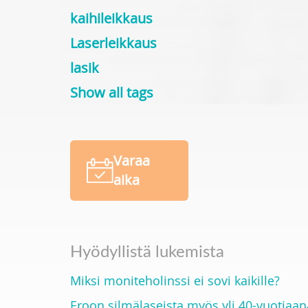
kaihileikkaus
Laserleikkaus
lasik
Show all tags
Varaa
aika
Hyödyllistä lukemista
Miksi moniteholinssi ei sovi kaikille?
Eroon silmälaseista myös yli 40-vuotiaan