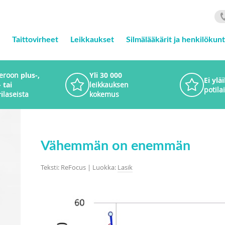
Taittovirheet
Leikkaukset
Silmälääkärit ja henkilökun
 eroon
plus-,
Yli 30 000
Ei ylä
 tai
leikkauksen
potilai
i
laseista
kokemus
Vähemmän on enemmän
Teksti: ReFocus | Luokka:
Lasik