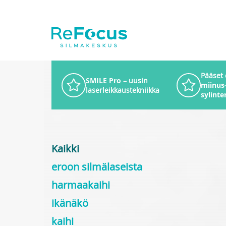
Pääset
SMILE Pro
– uusin
miinus-
laserleikkaustekniikka
sylinter
Kaikki
eroon silmälaseista
harmaakaihi
ikänäkö
kaihi