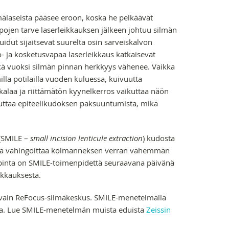
mälaseista pääsee eroon, koska he pelkäävät
pojen tarve laserleikkauksen jälkeen johtuu silmän
ut sijaitsevat suurelta osin sarveiskalvon
o- ja kosketusvapaa laserleikkaus katkaisevat
kä vuoksi silmän pinnan herkkyys vähenee. Vaikka
la potilailla vuoden kuluessa, kuivuutta
kalaa ja riittämätön kyynelkerros vaikuttaa näön
euttaa epiteelikudoksen paksuuntumista, mikä
(SMILE –
small incision lenticule extraction
) kudosta
mikä vahingoittaa kolmanneksen verran vähemmän
 pinta on SMILE-toimenpidettä seuraavana päivänä
ikkauksesta.
a vain ReFocus-silmäkeskus. SMILE-menetelmällä
esta. Lue SMILE-menetelmän muista eduista
Zeissin