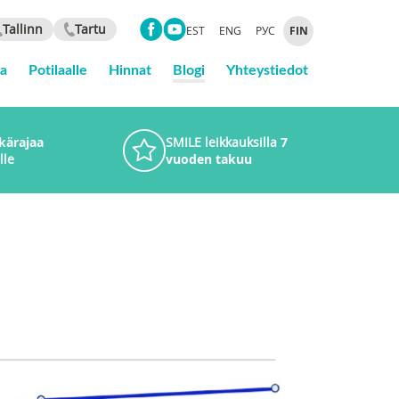
Tallinn
Tartu
EST
ENG
РУС
FIN
ta
Potilaalle
Hinnat
Blogi
Yhteystiedot
ikärajaa
SMILE leikkauksilla
7
lle
vuoden takuu