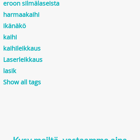
eroon silmälaseista
harmaakaihi
ikänäkö
kaihi
kaihileikkaus
Laserleikkaus
lasik
Show all tags
Kysy meiltä, vastaamme aina