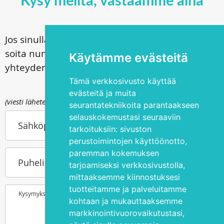
Jos sinulla on kysyttävää leikkauksistamme,
soita numeroon
+372 5344 3533
tai kysy
Käytämme evästeitä
yhteydenottolomakkeen välityksellä
Tämä verkkosivusto käyttää
evästeitä ja muita
(viesti lähetetään osoitteeseen info@silmakirurgia.ee)
seurantatekniikoita parantaakseen
selauskokemustasi seuraaviin
Sähköpostiosoitteesi
tarkoituksiin:
sivuston
perustoimintojen käyttöönotto
,
paremman kokemuksen
Puhelinnumerosi
tarjoamiseksi verkkosivustolla
,
mittaaksemme kiinnostuksesi
tuotteitamme ja palveluitamme
Kysymyksesi tai toiveesi
kohtaan ja mukauttaaksemme
markkinointivuorovaikutustasi
,