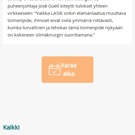
puheenjohtaja José Güell kiteytti tulokset yhteen
virkkeeseen: ”Vaikka LASIK onkin elämänlaatua muuttava
toimenpide, ihmiset eivät vielä ymmärrä riittävästi,
kuinka turvallinen ja tehokas tämä toimenpide nykyään
on kokeneen silmäkirurgin suorittamana.”
Varaa
aika
Kaikki