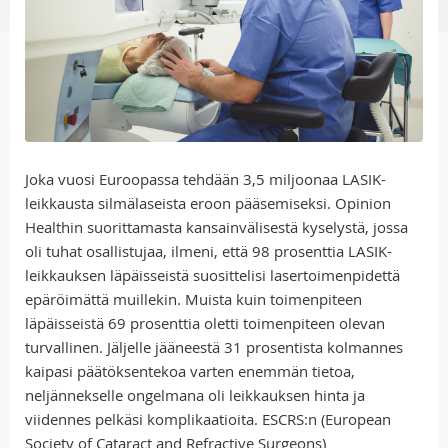
Joka vuosi Euroopassa tehdään 3,5 miljoonaa LASIK-
leikkausta silmälaseista eroon pääsemiseksi. Opinion
Healthin suorittamasta kansainvälisestä kyselystä, jossa
oli tuhat osallistujaa, ilmeni, että 98 prosenttia LASIK-
leikkauksen läpäisseistä suosittelisi lasertoimenpidettä
epäröimättä muillekin. Muista kuin toimenpiteen
läpäisseistä 69 prosenttia oletti toimenpiteen olevan
turvallinen. Jäljelle jääneestä 31 prosentista kolmannes
kaipasi päätöksentekoa varten enemmän tietoa,
neljännekselle ongelmana oli leikkauksen hinta ja
viidennes pelkäsi komplikaatioita. ESCRS:n (European
Society of Cataract and Refractive Surgeons)